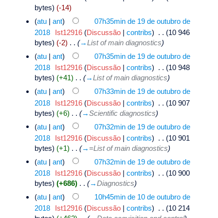
bytes)
(-14)
(
atu
|
ant
)
07h35min de 19 de outubro de
2018
‎
Ist12916
(
Discussão
|
contribs
)
‎
. .
(10 946
bytes)
(-2)
‎
. .
(
→
List of main diagnostics
)
(
atu
|
ant
)
07h35min de 19 de outubro de
2018
‎
Ist12916
(
Discussão
|
contribs
)
‎
. .
(10 948
bytes)
(+41)
‎
. .
(
→
List of main diagnostics
)
(
atu
|
ant
)
07h33min de 19 de outubro de
2018
‎
Ist12916
(
Discussão
|
contribs
)
‎
. .
(10 907
bytes)
(+6)
‎
. .
(
→
Scientific diagnostics
)
(
atu
|
ant
)
07h32min de 19 de outubro de
2018
‎
Ist12916
(
Discussão
|
contribs
)
‎
. .
(10 901
bytes)
(+1)
‎
. .
(
→
=List of main diagnostics
)
(
atu
|
ant
)
07h32min de 19 de outubro de
2018
‎
Ist12916
(
Discussão
|
contribs
)
‎
. .
(10 900
bytes)
(+686)
‎
. .
(
→
Diagnostics
)
(
atu
|
ant
)
10h45min de 10 de outubro de
2018
‎
Ist12916
(
Discussão
|
contribs
)
‎
. .
(10 214