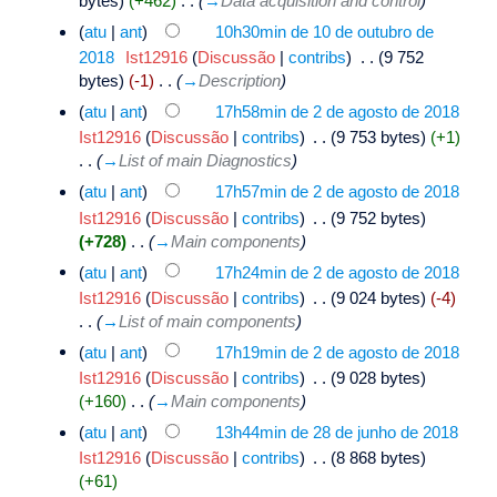
bytes)
(+462)
‎
. .
(
→
Data acquisition and control
)
(
atu
|
ant
)
10h30min de 10 de outubro de
2018
‎
Ist12916
(
Discussão
|
contribs
)
‎
. .
(9 752
bytes)
(-1)
‎
. .
(
→
Description
)
(
atu
|
ant
)
17h58min de 2 de agosto de 2018
Ist12916
(
Discussão
|
contribs
)
‎
. .
(9 753 bytes)
(+1)
. .
(
→
List of main Diagnostics
)
(
atu
|
ant
)
17h57min de 2 de agosto de 2018
Ist12916
(
Discussão
|
contribs
)
‎
. .
(9 752 bytes)
(+728)
‎
. .
(
→
Main components
)
(
atu
|
ant
)
17h24min de 2 de agosto de 2018
Ist12916
(
Discussão
|
contribs
)
‎
. .
(9 024 bytes)
(-4)
. .
(
→
List of main components
)
(
atu
|
ant
)
17h19min de 2 de agosto de 2018
Ist12916
(
Discussão
|
contribs
)
‎
. .
(9 028 bytes)
(+160)
‎
. .
(
→
Main components
)
(
atu
|
ant
)
13h44min de 28 de junho de 2018
Ist12916
(
Discussão
|
contribs
)
‎
. .
(8 868 bytes)
(+61)