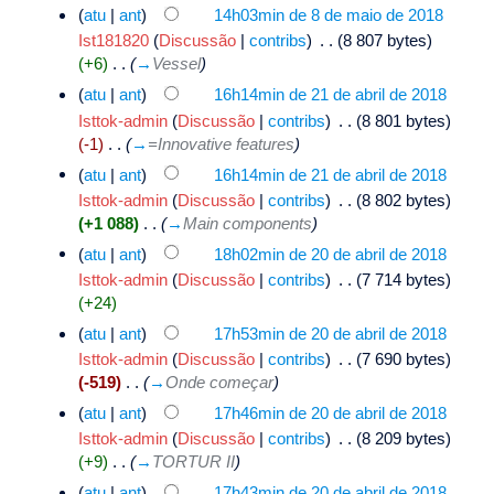
(
atu
|
ant
)
14h03min de 8 de maio de 2018
Ist181820
(
Discussão
|
contribs
)
‎
. .
(8 807 bytes)
(+6)
‎
. .
(
→
Vessel
)
(
atu
|
ant
)
16h14min de 21 de abril de 2018
Isttok-admin
(
Discussão
|
contribs
)
‎
. .
(8 801 bytes)
(-1)
‎
. .
(
→
=Innovative features
)
(
atu
|
ant
)
16h14min de 21 de abril de 2018
Isttok-admin
(
Discussão
|
contribs
)
‎
. .
(8 802 bytes)
(+1 088)
‎
. .
(
→
Main components
)
(
atu
|
ant
)
18h02min de 20 de abril de 2018
Isttok-admin
(
Discussão
|
contribs
)
‎
. .
(7 714 bytes)
(+24)
(
atu
|
ant
)
17h53min de 20 de abril de 2018
Isttok-admin
(
Discussão
|
contribs
)
‎
. .
(7 690 bytes)
(-519)
‎
. .
(
→
Onde começar
)
(
atu
|
ant
)
17h46min de 20 de abril de 2018
Isttok-admin
(
Discussão
|
contribs
)
‎
. .
(8 209 bytes)
(+9)
‎
. .
(
→
TORTUR II
)
(
atu
|
ant
)
17h43min de 20 de abril de 2018