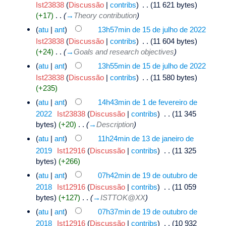
Ist23838
(
Discussão
|
contribs
)
‎
. .
(11 621 bytes)
(+17)
‎
. .
(
→
Theory contribution
)
(
atu
|
ant
)
13h57min de 15 de julho de 2022
Ist23838
(
Discussão
|
contribs
)
‎
. .
(11 604 bytes)
(+24)
‎
. .
(
→
Goals and research objectives
)
(
atu
|
ant
)
13h55min de 15 de julho de 2022
Ist23838
(
Discussão
|
contribs
)
‎
. .
(11 580 bytes)
(+235)
(
atu
|
ant
)
14h43min de 1 de fevereiro de
2022
‎
Ist23838
(
Discussão
|
contribs
)
‎
. .
(11 345
bytes)
(+20)
‎
. .
(
→
Description
)
(
atu
|
ant
)
11h24min de 13 de janeiro de
2019
‎
Ist12916
(
Discussão
|
contribs
)
‎
. .
(11 325
bytes)
(+266)
(
atu
|
ant
)
07h42min de 19 de outubro de
2018
‎
Ist12916
(
Discussão
|
contribs
)
‎
. .
(11 059
bytes)
(+127)
‎
. .
(
→
ISTTOK@XX
)
(
atu
|
ant
)
07h37min de 19 de outubro de
2018
‎
Ist12916
(
Discussão
|
contribs
)
‎
. .
(10 932