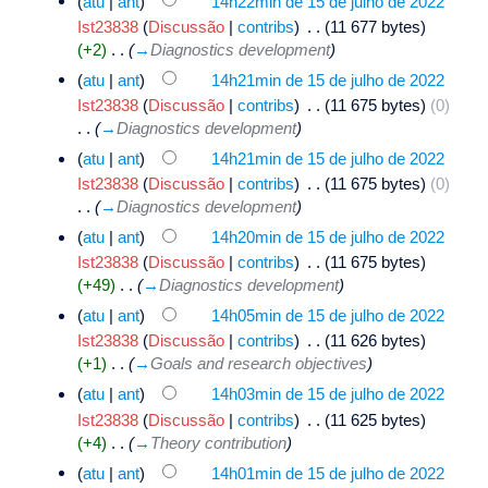
(
atu
|
ant
)
14h22min de 15 de julho de 2022
Ist23838
(
Discussão
|
contribs
)
‎
. .
(11 677 bytes)
(+2)
‎
. .
(
→
Diagnostics development
)
(
atu
|
ant
)
14h21min de 15 de julho de 2022
Ist23838
(
Discussão
|
contribs
)
‎
. .
(11 675 bytes)
(0)
. .
(
→
Diagnostics development
)
(
atu
|
ant
)
14h21min de 15 de julho de 2022
Ist23838
(
Discussão
|
contribs
)
‎
. .
(11 675 bytes)
(0)
. .
(
→
Diagnostics development
)
(
atu
|
ant
)
14h20min de 15 de julho de 2022
Ist23838
(
Discussão
|
contribs
)
‎
. .
(11 675 bytes)
(+49)
‎
. .
(
→
Diagnostics development
)
(
atu
|
ant
)
14h05min de 15 de julho de 2022
Ist23838
(
Discussão
|
contribs
)
‎
. .
(11 626 bytes)
(+1)
‎
. .
(
→
Goals and research objectives
)
(
atu
|
ant
)
14h03min de 15 de julho de 2022
Ist23838
(
Discussão
|
contribs
)
‎
. .
(11 625 bytes)
(+4)
‎
. .
(
→
Theory contribution
)
(
atu
|
ant
)
14h01min de 15 de julho de 2022