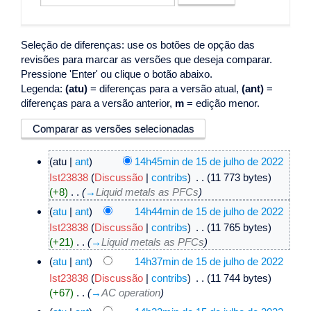
Seleção de diferenças: use os botões de opção das
revisões para marcar as versões que deseja comparar.
Pressione 'Enter' ou clique o botão abaixo.
Legenda:
(atu)
= diferenças para a versão atual,
(ant)
=
diferenças para a versão anterior,
m
= edição menor.
(atu |
ant
)
14h45min de 15 de julho de 2022
Ist23838
(
Discussão
|
contribs
)
‎
. .
(11 773 bytes)
(+8)
‎
. .
(
→
Liquid metals as PFCs
)
(
atu
|
ant
)
14h44min de 15 de julho de 2022
Ist23838
(
Discussão
|
contribs
)
‎
. .
(11 765 bytes)
(+21)
‎
. .
(
→
Liquid metals as PFCs
)
(
atu
|
ant
)
14h37min de 15 de julho de 2022
Ist23838
(
Discussão
|
contribs
)
‎
. .
(11 744 bytes)
(+67)
‎
. .
(
→
AC operation
)