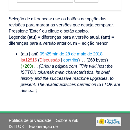
Seleção de diferenças: use os botões de opção das
revisões para marcar as versões que deseja comparar.
Pressione 'Enter' ou clique o botão abaixo.
Legenda:
(atu)
= diferenças para a versão atual,
(ant)
=
diferenças para a versão anterior,
m
= edição menor.
(atu | ant)
09h29min de 29 de maio de 2018
Ist12916
(
Discussão
|
contribs
)
‎
. .
(269 bytes)
(+269)
‎
. .
(Criou a página com "This wiki host the
ISTTOK tokamak main characteristics, its brief
history and the successive machine upgrades, to
present. The related activities carried on ISTTOK are
descr...")
Política de privacidade
Sobre a wiki
ISTTOK
Exoneração de