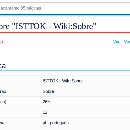
bre "ISTTOK - Wiki:Sobre"
ão
Ver
Ver
ca
ISTTOK - Wiki:Sobre
drão
Sobre
tes)
269
12
ina
pt - português