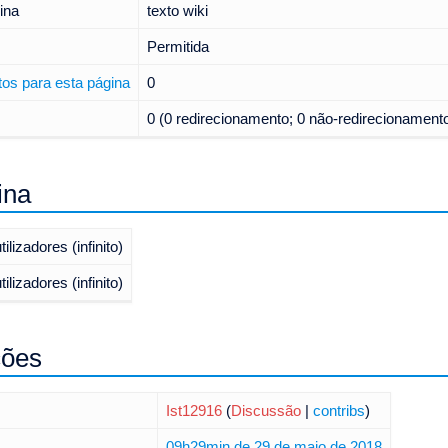
ina
texto wiki
Permitida
os para esta página
0
0 (0 redirecionamento; 0 não-redirecionament
ina
ilizadores (infinito)
ilizadores (infinito)
ções
Ist12916
(
Discussão
|
contribs
)
09h29min de 29 de maio de 2018